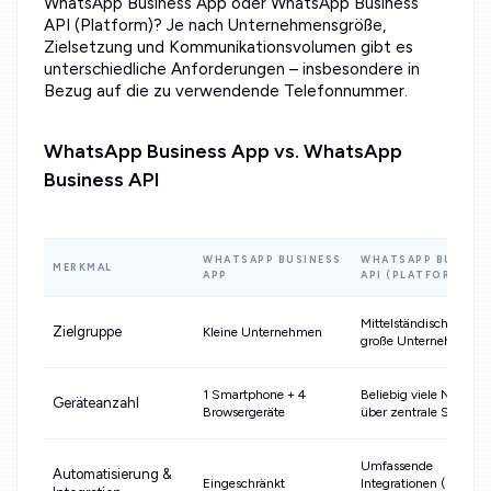
WhatsApp Business App oder WhatsApp Business
API (Platform)? Je nach Unternehmensgröße,
Zielsetzung und Kommunikationsvolumen gibt es
unterschiedliche Anforderungen – insbesondere in
Bezug auf die zu verwendende Telefonnummer.
WhatsApp Business App vs. WhatsApp
Business API
WHATSAPP BUSINESS
WHATSAPP BUSINE
MERKMAL
APP
API (PLATFORM)
Mittelständische bis
Zielgruppe
Kleine Unternehmen
große Unternehmen
1 Smartphone + 4
Beliebig viele Nutzer
Geräteanzahl
Browsergeräte
über zentrale Softwar
Umfassende
Automatisierung &
Eingeschränkt
Integrationen (CRM,