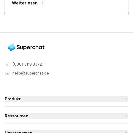
Weiterlesen
(030) 3119 8372
hello@superchat.de
Produkt
WhatsApp Business
Ressourcen
WhatsApp Newsletter
Blog
Automatisierungen
Unternehmen