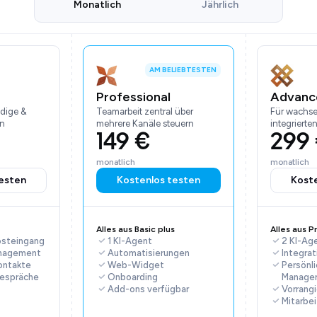
Monatlich
Jährlich
AM BELIEBTESTEN
Professional
Advanc
ndige &
Teamarbeit zentral über
Für wachs
en
mehrere Kanäle steuern
integrierte
149 €
299
monatlich
monatlich
esten
Kostenlos testen
Kost
Alles aus Basic plus
Alles aus P
osteingang
1 KI-Agent
2 KI-Ag
nagement
Automatisierungen
Integrat
ontakte
Web-Widget
Persönl
espräche
Onboarding
Manage
Add-ons verfügbar
Vorrang
Mitarbe