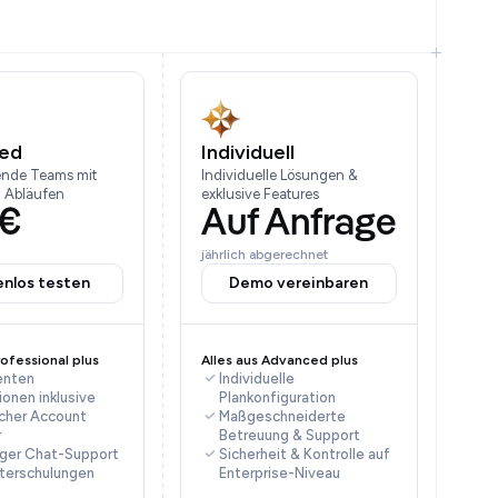
ed
Individuell
ende Teams mit
Individuelle Lösungen &
n Abläufen
exklusive Features
 €
Auf Anfrage
jährlich abgerechnet
enlos testen
Demo vereinbaren
rofessional plus
Alles aus Advanced plus
enten
Individuelle
ionen inklusive
Plankonfiguration
icher Account
Maßgeschneiderte
r
Betreuung & Support
iger Chat-Support
Sicherheit & Kontrolle auf
iterschulungen
Enterprise-Niveau