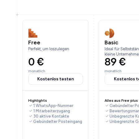
Free
Basic
Perfekt, um loszulegen
Ideal für Selbststä
kleine Unternehm
0 €
89 €
monatlich
monatlich
Kostenlos testen
Kostenlos t
Highlights
Alles aus Free plus
1 WhatsApp-Nummer
Gebündelter P
1 Mitarbeiterzugang
Bewertungsma
30 aktive Kontakte
Unbegrenzte K
Gebündelter Posteingang
Unbegrenzte G