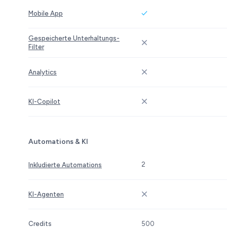
Mobile App
Gespeicherte Unterhaltungs-
Filter
Analytics
KI-Copilot
Automations & KI
2
Inkludierte Automations
KI-Agenten
Credits
500