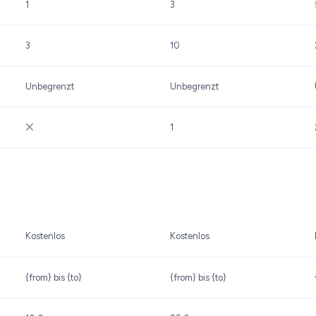
1
3
3
10
Unbegrenzt
Unbegrenzt
1
Kostenlos
Kostenlos
{from} bis {to}
{from} bis {to}