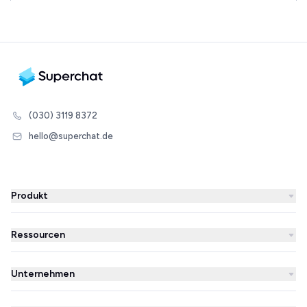
(030) 3119 8372
hello@superchat.de
Produkt
WhatsApp Business
Ressourcen
WhatsApp Newsletter
Blog
Automatisierungen
Unternehmen
Erfolgsgeschichten
KI-Agent
Über uns
Superchat im Vergleich
Integrationen