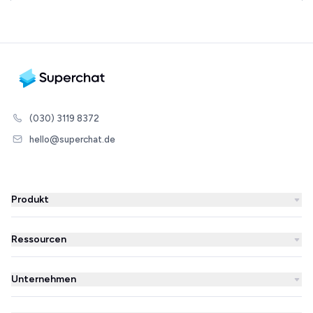
(030) 3119 8372
hello@superchat.de
Produkt
WhatsApp Business
Ressourcen
WhatsApp Newsletter
Blog
Automatisierungen
Unternehmen
Erfolgsgeschichten
KI-Agent
Über uns
Superchat im Vergleich
Integrationen