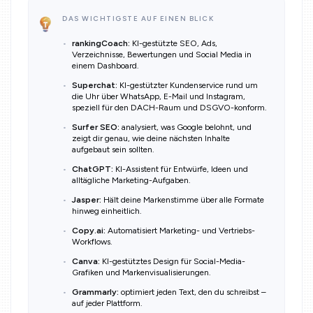
DAS WICHTIGSTE AUF EINEN BLICK
rankingCoach:
KI-gestützte SEO, Ads,
Verzeichnisse, Bewertungen und Social Media in
einem Dashboard.
Superchat:
KI-gestützter Kundenservice rund um
die Uhr über WhatsApp, E-Mail und Instagram,
speziell für den DACH-Raum und DSGVO-konform.
Surfer SEO:
analysiert, was Google belohnt, und
zeigt dir genau, wie deine nächsten Inhalte
aufgebaut sein sollten.
ChatGPT:
KI-Assistent für Entwürfe, Ideen und
alltägliche Marketing-Aufgaben.
Jasper:
Hält deine Markenstimme über alle Formate
hinweg einheitlich.
Copy.ai:
Automatisiert Marketing- und Vertriebs-
Workflows.
Canva:
KI-gestütztes Design für Social-Media-
Grafiken und Markenvisualisierungen.
Grammarly:
optimiert jeden Text, den du schreibst –
auf jeder Plattform.