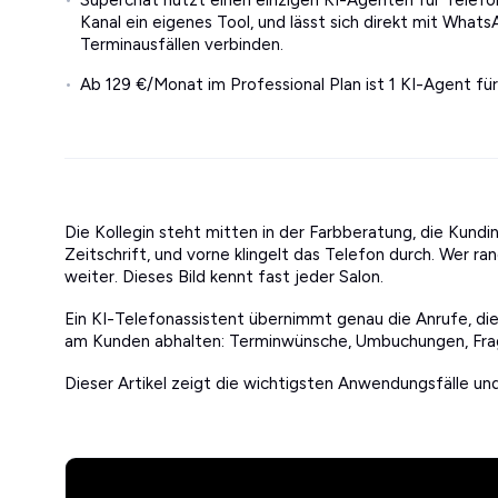
Superchat nutzt einen einzigen KI-Agenten für Telefo
Kanal ein eigenes Tool, und lässt sich direkt mit Wha
Terminausfällen verbinden.
Ab 129 €/Monat im Professional Plan ist 1 KI-Agent fü
Die Kollegin steht mitten in der Farbberatung, die Kundi
Zeitschrift, und vorne klingelt das Telefon durch. Wer rang
weiter. Dieses Bild kennt fast jeder Salon.
Ein KI-Telefonassistent übernimmt genau die Anrufe, die
am Kunden abhalten: Terminwünsche, Umbuchungen, Frag
Dieser Artikel zeigt die wichtigsten Anwendungsfälle und