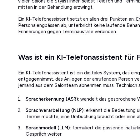
vielen Salons die Stylist:innen selbst Telefon und Term
mitten in der Behandlung erzwingt.
Ein KI-Telefonassistent setzt an allen drei Punkten an: 
Personalengpässen ab, unterbricht keine laufende Behand
Erinnerungen gegen Terminausfälle verbinden.
Was ist ein KI-Telefonassistent für 
Ein KI-Telefonassistent ist ein digitales System, das e
entgegennimmt, das Anliegen der anrufenden Person ver
jemand aus dem Salonteam abnehmen muss. Technisch st
Spracherkennung (ASR):
wandelt das gesprochene Wo
Sprachverarbeitung (NLP):
erkennt die Bedeutung un
Termin möchte, eine Umbuchung braucht oder eine al
Sprachmodell (LLM):
formuliert die passende, natürl
Gespräch weiter.