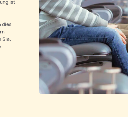
rung ist
 dies
rn
 Sie,
e