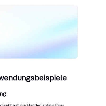
nwendungsbeispiele
ung
irekt auf die Handydisplays Ihrer