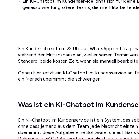
Ein KI-Chatbot im Kundenservice lohnt sich für kleine
genauso wie für größere Teams, die ihre Mitarbeitend
Ein Kunde schreibt um 22 Uhr auf WhatsApp und fragt na
während der Mittagspause an, weil er seinen Termin ver
Standard, beide kosten Zeit, wenn sie manuell bearbeit
Genau hier setzt ein KI-Chatbot im Kundenservice an: E
ein Mensch übernimmt die schwierigen.
Was ist ein KI-Chatbot im Kundense
Ein KI-Chatbot im Kundenservice ist ein System, das sel
ohne dass jemand aus dem Team jede Nachricht einzeln 
übernimmt diese Aufgabe: eine Software, die auf Basis
Dokumente, FAQs) Antworten formuliert und bei Bedarf 