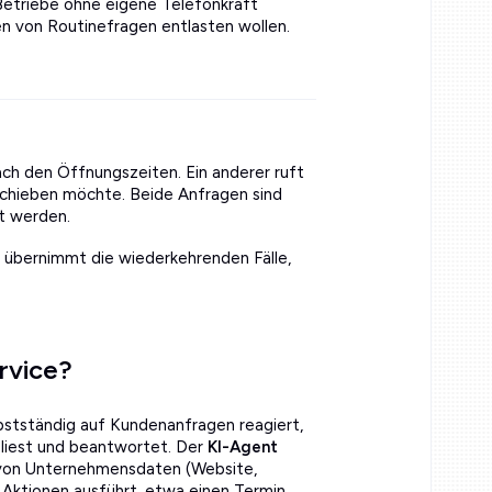
 Betriebe ohne eigene Telefonkraft
en von Routinefragen entlasten wollen.
ch den Öffnungszeiten. Ein anderer ruft
schieben möchte. Beide Anfragen sind
et werden.
r übernimmt die wiederkehrenden Fälle,
rvice?
bstständig auf Kundenanfragen reagiert,
liest und beantwortet. Der
KI-Agent
 von Unternehmensdaten (Website,
Aktionen ausführt, etwa einen Termin