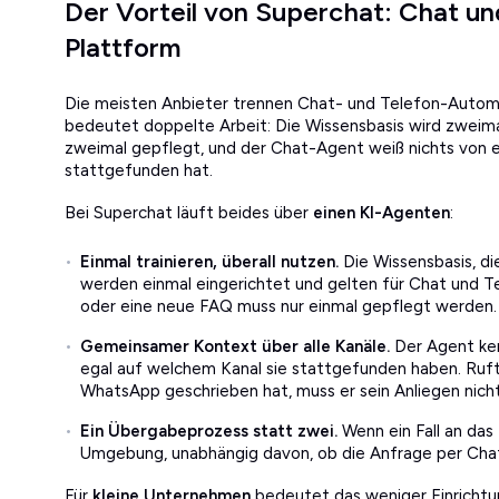
Der Vorteil von Superchat: Chat und
Plattform
Die meisten Anbieter trennen Chat- und Telefon-Automa
bedeutet doppelte Arbeit: Die Wissensbasis wird zwei
zweimal gepflegt, und der Chat-Agent weiß nichts von 
stattgefunden hat.
Bei Superchat läuft beides über
einen KI-Agenten
:
Einmal trainieren, überall nutzen.
Die Wissensbasis, d
werden einmal eingerichtet und gelten für Chat und Te
oder eine neue FAQ muss nur einmal gepflegt werden.
Gemeinsamer Kontext über alle Kanäle.
Der Agent ken
egal auf welchem Kanal sie stattgefunden haben. Ruft
WhatsApp geschrieben hat, muss er sein Anliegen nicht
Ein Übergabeprozess statt zwei.
Wenn ein Fall an das
Umgebung, unabhängig davon, ob die Anfrage per Chat
Für
kleine Unternehmen
bedeutet das weniger Einricht