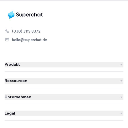
(030) 3119 8372
hello@superchat.de
Produkt
WhatsApp Business
Ressourcen
WhatsApp Newsletter
Blog
Automatisierungen
Unternehmen
Erfolgsgeschichten
KI-Agent
Über uns
Superchat im Vergleich
Integrationen
Legal
Preise & Pläne
Partnerverzeichnis
Universeller Posteingang
Impressum
Karriere
Integrations-Bibliothek
Live Chat