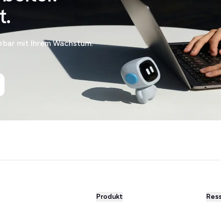
t.
erbar mit Ihrem Wachstum.
Produkt
Res
WhatsApp Business
Blog