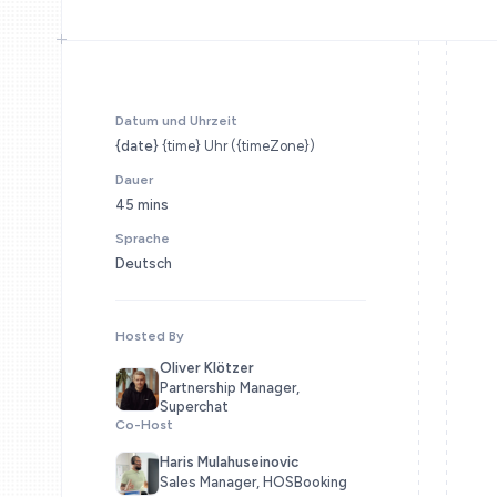
Datum und Uhrzeit
{date}
{time} Uhr ({timeZone})
Dauer
45 mins
Sprache
Deutsch
Hosted By
Oliver Klötzer
Partnership Manager,
Superchat
Co-Host
Haris Mulahuseinovic
Sales Manager, HOSBooking