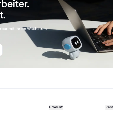
rbeiter.
t.
erbar mit Ihrem Wachstum.
Produkt
Res