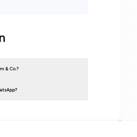
en
am & Co.?
hatsApp?