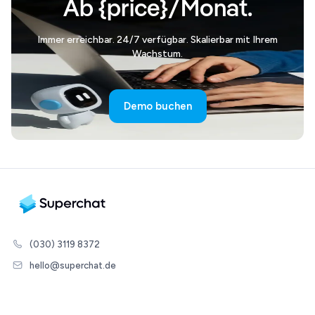
Ab {price}/Monat.
Immer erreichbar. 24/7 verfügbar. Skalierbar mit Ihrem
Wachstum.
Demo buchen
(030) 3119 8372
hello@superchat.de