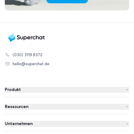
(030) 3119 8372
hello@superchat.de
Produkt
WhatsApp Business
Ressourcen
WhatsApp Newsletter
Blog
Automatisierungen
Unternehmen
Erfolgsgeschichten
KI-Agent
Über uns
Superchat im Vergleich