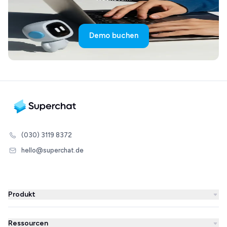
Demo buchen
(030) 3119 8372
hello@superchat.de
Produkt
WhatsApp Business
Ressourcen
WhatsApp Newsletter