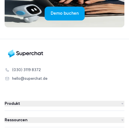
Demo buchen
(030) 3119 8372
hello@superchat.de
Produkt
WhatsApp Business
Ressourcen
WhatsApp Newsletter
Blog