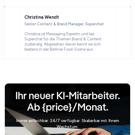
Christina Wendt
Senior Content & Brand Manager, Superchat
Christina ist Messaging Expertin und bei
Superchat für die Themen Brand & Content
zuständig. Abgesehen davon kennt sie sich
bestens in der Berliner Food-Szene aus.
Ihr neuer KI-Mitarbeiter.
Ab {price}/Monat.
Immer erreichbar. 24/7 verfügbar. Skalierbar mit Ihrem
Wachstum.