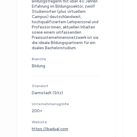
Bildungsträgerin mit über 40 Jahren
Erfahrung im Bildungssektor, zwölf
Studienorten (plus virtuellem
Campus) deutschlandweit,
hochqualifiziertem Lehrpersonal und
Professor:innen, aktuellen Inhalten
sowie einem umfassenden
Praxisunternehmensnetzwerk ist sie
die ideale Bildungspartnerin für ein
duales Bachelorstudium.
Branche
Bildung
Standort
Darmstadt (Sitz)
Unternehmensgröße
200+
Website
https://ibadual.com