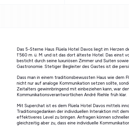
Das 5-Sterne Haus Flüela Hotel Davos liegt im Herzen 
1’560 m. ü. M. und ist das dort älteste Hotel. Das einst
besticht durch seine luxuriösen Zimmer und Suiten sowi
Gastronomie. Stetiger Begleiter des Gastes ist die per
Dass man in einem traditionsbewussten Haus wie dem Flü
nicht nur auf analoge Kommunikation setzen sollte, sonde
Zeitalters gewinnbringend mit einbeziehen kann, war d
Kommunikationsverantwortlichen André Riehle früh klar.
Mit Superchat ist es dem Flüela Hotel Davos mittels in
Traditionsgedanken der individuellen Interaktion mit dem
effektiveres Level zu bringen. Anfragen können schnelle
gleichzeitig aber zu, dass eine individuelle Kommunikati