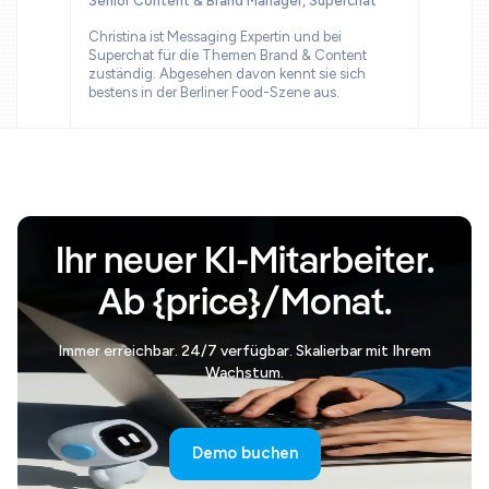
Senior Content & Brand Manager, Superchat
Christina ist Messaging Expertin und bei
Superchat für die Themen Brand & Content
zuständig. Abgesehen davon kennt sie sich
bestens in der Berliner Food-Szene aus.
Ihr neuer KI-Mitarbeiter.
Ab {price}/Monat.
Immer erreichbar. 24/7 verfügbar. Skalierbar mit Ihrem
Wachstum.
Demo buchen