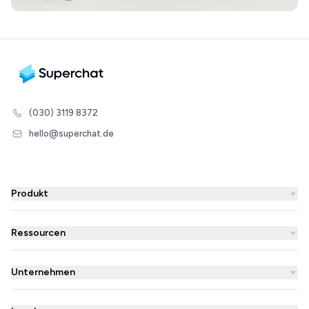
(030) 3119 8372
hello@superchat.de
Produkt
WhatsApp Business
Ressourcen
WhatsApp Newsletter
Blog
Automatisierungen
Unternehmen
Erfolgsgeschichten
KI-Agent
Über uns
Superchat im Vergleich
Integrationen