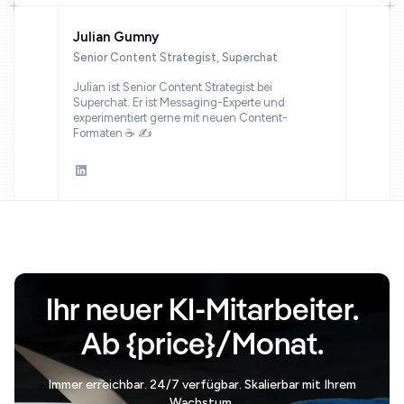
Julian Gumny
Senior Content Strategist, Superchat
Julian ist Senior Content Strategist bei
Superchat. Er ist Messaging-Experte und
experimentiert gerne mit neuen Content-
Formaten ☕ ✍️
Ihr neuer KI-Mitarbeiter.
Ab {price}/Monat.
Immer erreichbar. 24/7 verfügbar. Skalierbar mit Ihrem
Wachstum.