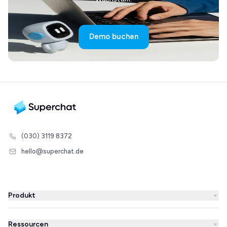
Demo buchen
(030) 3119 8372
hello@superchat.de
Produkt
WhatsApp Business
Ressourcen
WhatsApp Newsletter