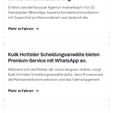
Erfahre, wie die Passauer Agentur markenkäpt'n für 20
Handyläden WhatsApp-basierte Kundenkommunikation
mit Superchat professionalisiert und dadurch die
Reaktivierungsrate deutlich steigert.
Mehr erfahren
Kulik Hottelier Scheidungsanwälte bieten
Premium-Service mit WhatsApp an.
Während sich die Mühlen der Justiz langsam drehen, sorgt
Kulik Hottelier Scheidungsanwälte dafür, dass Prozesse wie
die Mandantenkommunikation und das Fallmanagement
mit höchster Geschwindigkeit ablaufen. Durch direkte
WhatsApp-Kommunikation über Superchat bietet die
Mehr erfahren
Kanzlei einen Premium-Service in einer der stressigsten
Zeiten des Lebens.