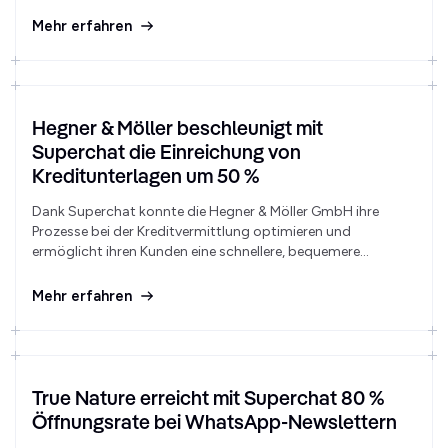
Einsatz von Superchat steigert.
Mehr erfahren
Hegner & Möller beschleunigt mit
Superchat die Einreichung von
Kreditunterlagen um 50 %
Dank Superchat konnte die Hegner & Möller GmbH ihre
Prozesse bei der Kreditvermittlung optimieren und
ermöglicht ihren Kunden eine schnellere, bequemere
Einreichung von Unterlagen – was entscheidend zur
Kundenzufriedenheit und Wettbewerbsfähigkeit beiträgt.
Mehr erfahren
True Nature erreicht mit Superchat 80 %
Öffnungsrate bei WhatsApp-Newslettern