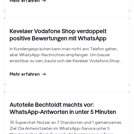
Mehr erfahren
Kevelaer Vodafone Shop verdoppelt
positive Bewertungen mit WhatsApp
In Kundengesprächen kann man nicht ans Telefon gehen,
aber WhatsApp-Nachrichten empfangen. Um besser
erreichbar zu sein, baute sich der Kevelaer Vodafone Shop
einen WhatsApp-Support auf, der die Anzahl an positiven
Google-Bewertungen für schnellen Kundenservice in die
Mehr erfahren
Höhe schießen ließ.
Autoteile Bechtoldt machts vor:
WhatsApp-Antworten in unter 5 Minuten
35 Superchat-Nutzer an 7 Standorten und 1 gemeinsames
Ziel: Die Antwortzeiten im WhatsApp-Service unter 5