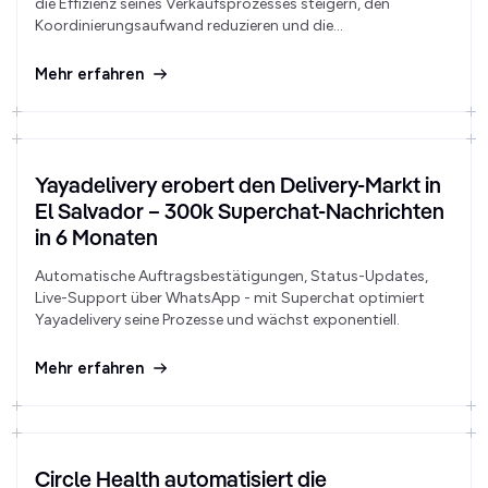
die Effizienz seines Verkaufsprozesses steigern, den
Koordinierungsaufwand reduzieren und die
Kundenzufriedenheit durch schnelle Reaktionszeiten und
gezielte Automatisierungen erhöhen.
Mehr erfahren
Yayadelivery erobert den Delivery-Markt in
El Salvador – 300k Superchat-Nachrichten
in 6 Monaten
Automatische Auftragsbestätigungen, Status-Updates,
Live-Support über WhatsApp - mit Superchat optimiert
Yayadelivery seine Prozesse und wächst exponentiell.
Mehr erfahren
Circle Health automatisiert die