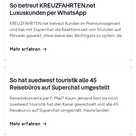
So betreut KREUZFAHRTEN.net
Luxuskunden per WhatsApp
KREUZFAHRTEN.net betreut Kunden im Premiumsegment
und hat mit Superchat die Reaktionszeit von Stunden auf
Minuten gesenkt, ohne dabei das Wichtigste zu opfern: den
persönlichen Draht zum Kunden.
Mehr erfahren
So hat suedwest touristik alle 45
Reisebüros auf Superchat umgestellt
Reisedokumente per E-Mail? Kaum jemand liest sie noch.
suedwest touristik hat den Kanal gewechselt und alle 45
Reisebüros auf Superchat umgestellt. Heute landen
Buchungsbestätigungen, Flugzeitänderungen und
Reisepässe direkt auf dem Smartphone, zwischen Familie
Mehr erfahren
und Freunden.