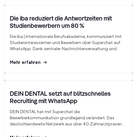
Die iba reduziert die Antwortzeiten mit
Studienbewerbern um 80 %
Die iba | Internationale Berufsakademie, kommuniziert mit
Studieninteressenten und Bewerbern über Superchat auf
WhatsApp. Dank zentraler Nachrichtenverwaltung und
Team-Funktionen konzentrieren sich die Mitarbeitenden voll
auf die Beratung und antworten 80% schneller.
Mehr erfahren
DEIN DENTAL setzt auf blitzschnelles
Recruiting mit WhatsApp
DEIN DENTAL hat mit Superchat die
Bewerberkommunikation grundlegend verändert. Das
deutschlandweite Netzwerk aus über 40 Zahnarztpraxen
setzt mit WhatsApp-Recruiting neue Maßstäbe in der
Dentalbranche – mit deutlich höherer Antwortrate und