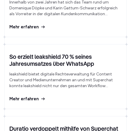
Innerhalb von zwei Jahren hat sich das Team rund um
Domenique Döpke und Karin Gattum-Schwarz erfolgreich
als Vorreiter in der digitalen Kundenkommunikation
etabliert. Dabei hat Superchat eine wichtige Rolle gespielt.
Mehr erfahren
So erzielt leakshield 70 % seines
Jahresumsatzes über WhatsApp
leakshield bietet digitale Rechteverwaltung für Content
Creator und Medienunternehmen an und mit Superchat
konnte leakshield nicht nur den gesamten Workflow
optimieren, sondern auch datenschutzkonform arbeiten
und gleichzeitig den Umsatz steigern.
Mehr erfahren
Duratio verdoppelt mithilfe von Superchat