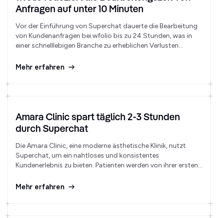
Anfragen auf unter 10 Minuten
Vor der Einführung von Superchat dauerte die Bearbeitung
von Kundenanfragen bei wfolio bis zu 24 Stunden, was in
einer schnelllebigen Branche zu erheblichen Verlusten
geführt hat.
Mehr erfahren
Amara Clinic spart täglich 2-3 Stunden
durch Superchat
Die Amara Clinic, eine moderne ästhetische Klinik, nutzt
Superchat, um ein nahtloses und konsistentes
Kundenerlebnis zu bieten. Patienten werden von ihrer ersten
Anfrage bis hin zur umfassenden Nachsorge mit
regelmäßigen Follow-ups begleitet.
Mehr erfahren