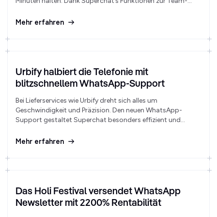
Minuten halten. Dank Superchat’s Funktionen zur Team-
Koordination und Performance-Analyse befindet sich das
Team auf Erfolgskurs.
Mehr erfahren
Urbify halbiert die Telefonie mit
blitzschnellem WhatsApp-Support
Bei Lieferservices wie Urbify dreht sich alles um
Geschwindigkeit und Präzision. Den neuen WhatsApp-
Support gestaltet Superchat besonders effizient und
verdrängt damit umständliche Telefongespräche zur Freude
der Kundschaft.
Mehr erfahren
Das Holi Festival versendet WhatsApp
Newsletter mit 2200% Rentabilität