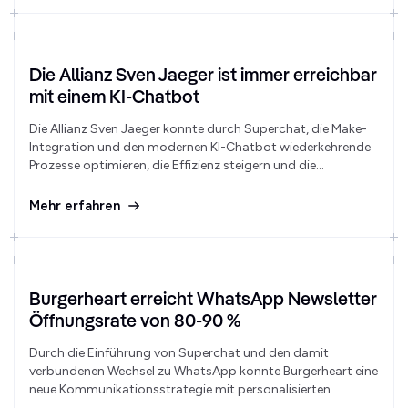
Die Allianz Sven Jaeger ist immer erreichbar
mit einem KI-Chatbot
Die Allianz Sven Jaeger konnte durch Superchat, die Make-
Integration und den modernen KI-Chatbot wiederkehrende
Prozesse optimieren, die Effizienz steigern und die
Kundenkommunikation erheblich verbessern. Deshalb sind
sie bereits seit mehr als drei Jahren zufriedene Kunden von
Mehr erfahren
Superchat.
Burgerheart erreicht WhatsApp Newsletter
Öffnungsrate von 80-90 %
Durch die Einführung von Superchat und den damit
verbundenen Wechsel zu WhatsApp konnte Burgerheart eine
neue Kommunikationsstrategie mit personalisierten
Kampagnen umsetzen. Der Erfolg dieser neuen Strategie