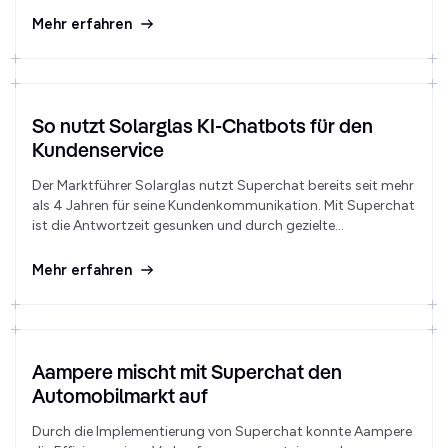
spiegelt sich in einer beeindruckenden Öffnungsrate von
Mehr erfahren
80-90 % wider.
So nutzt Solarglas KI-Chatbots für den
Kundenservice
Der Marktführer Solarglas nutzt Superchat bereits seit mehr
als 4 Jahren für seine Kundenkommunikation. Mit Superchat
ist die Antwortzeit gesunken und durch gezielte
Bewertungsanfragen ist die Online-Reputation nachhaltig
gestiegen.
Mehr erfahren
Aampere mischt mit Superchat den
Automobilmarkt auf
Durch die Implementierung von Superchat konnte Aampere