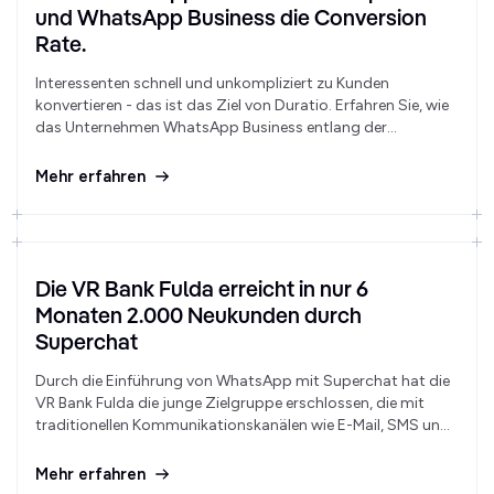
und WhatsApp Business die Conversion
Rate.
Interessenten schnell und unkompliziert zu Kunden
konvertieren - das ist das Ziel von Duratio. Erfahren Sie, wie
das Unternehmen WhatsApp Business entlang der
gesamten Customer Journey einsetzt.
Mehr erfahren
Die VR Bank Fulda erreicht in nur 6
Monaten 2.000 Neukunden durch
Superchat
Durch die Einführung von WhatsApp mit Superchat hat die
VR Bank Fulda die junge Zielgruppe erschlossen, die mit
traditionellen Kommunikationskanälen wie E-Mail, SMS und
Telefon nur schwer zu erreichen war. Die VR Bank Fulda hat
mit Superchat eine Plattform gefunden, die nicht nur
Mehr erfahren
Ergebnisse liefert, sondern gleichzeitig auch