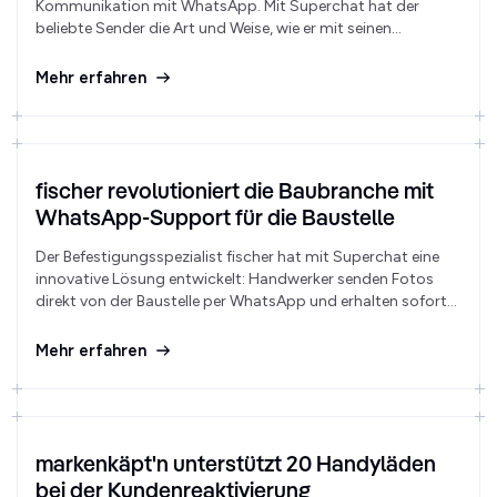
Kommunikation mit WhatsApp. Mit Superchat hat der
beliebte Sender die Art und Weise, wie er mit seinen
Hörenden kommuniziert, grundlegend verändert. Keine
Besetztzeichen mehr, keine verpassten Anrufe, stattdessen
Mehr erfahren
direkter Kontakt zu allen, die sich melden möchten. Das
Team arbeitet effizienter als je zuvor dank smarter Chat-
Automations auf WhatsApp.
fischer revolutioniert die Baubranche mit
WhatsApp-Support für die Baustelle
Der Befestigungsspezialist fischer hat mit Superchat eine
innovative Lösung entwickelt: Handwerker senden Fotos
direkt von der Baustelle per WhatsApp und erhalten sofort
fachkundige Beratung.
Mehr erfahren
markenkäpt'n unterstützt 20 Handyläden
bei der Kundenreaktivierung