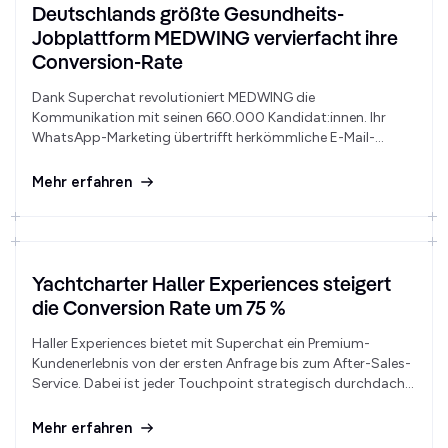
Deutschlands größte Gesundheits-
Jobplattform MEDWING vervierfacht ihre
Conversion-Rate
Dank Superchat revolutioniert MEDWING die
Kommunikation mit seinen 660.000 Kandidat:innen. Ihr
WhatsApp-Marketing übertrifft herkömmliche E-Mail-
Kampagnen bei weitem. Für die Karriereberater:innen hat
sich die Arbeitsweise damit grundlegend verändert.
Mehr erfahren
Yachtcharter Haller Experiences steigert
die Conversion Rate um 75 %
Haller Experiences bietet mit Superchat ein Premium-
Kundenerlebnis von der ersten Anfrage bis zum After-Sales-
Service. Dabei ist jeder Touchpoint strategisch durchdacht
und vollständig automatisiert.
Mehr erfahren