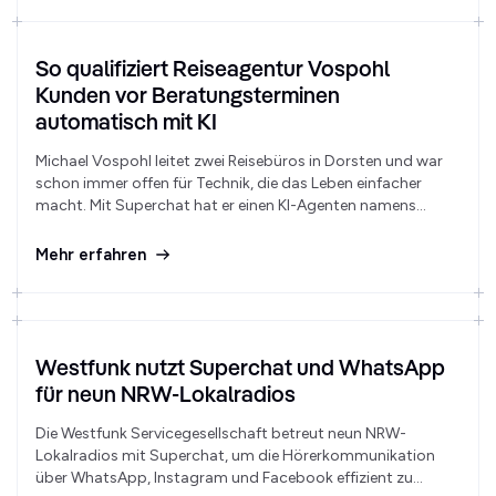
So qualifiziert Reiseagentur Vospohl
Kunden vor Beratungsterminen
automatisch mit KI
Michael Vospohl leitet zwei Reisebüros in Dorsten und war
schon immer offen für Technik, die das Leben einfacher
macht. Mit Superchat hat er einen KI-Agenten namens
„Vossy" eingeführt, der Kunden vor dem Beratungstermin
qualifiziert und eine vollständige Zusammenfassung ihrer
Mehr erfahren
Wünsche liefert. Das Ergebnis: rund 50 % der Kunden nutzen
den Weg aktiv und die Berater können ihre Kunden noch
individueller beraten.
Westfunk nutzt Superchat und WhatsApp
für neun NRW-Lokalradios
Die Westfunk Servicegesellschaft betreut neun NRW-
Lokalradios mit Superchat, um die Hörerkommunikation
über WhatsApp, Instagram und Facebook effizient zu