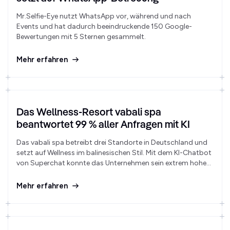
Mr.Selfie-Eye nutzt WhatsApp vor, während und nach
Events und hat dadurch beeindruckende 150 Google-
Bewertungen mit 5 Sternen gesammelt.
Mehr erfahren
Das Wellness-Resort vabali spa
beantwortet 99 % aller Anfragen mit KI
Das vabali spa betreibt drei Standorte in Deutschland und
setzt auf Wellness im balinesischen Stil. Mit dem KI-Chatbot
von Superchat konnte das Unternehmen sein extrem hohes
Anrufvolumen deutlich reduzieren und die
Antwortgeschwindigkeit für Gästeanfragen drastisch
Mehr erfahren
verbessern.