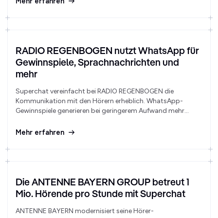
Mehr erfahren
schnellerer Kommunikation als zuvor.
RADIO REGENBOGEN nutzt WhatsApp für
Gewinnspiele, Sprachnachrichten und
mehr
Superchat vereinfacht bei RADIO REGENBOGEN die
Kommunikation mit den Hörern erheblich. WhatsApp-
Gewinnspiele generieren bei geringerem Aufwand mehr
Teilnehmer als traditionelle Telefonaktionen. Für
Moderatoren und Hörerservice bedeutet das eine deutliche
Mehr erfahren
Arbeitserleichterung.
Die ANTENNE BAYERN GROUP betreut 1
Mio. Hörende pro Stunde mit Superchat
ANTENNE BAYERN modernisiert seine Hörer-