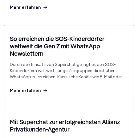
Mehr erfahren
So erreichen die SOS-Kinderdörfer
weltweit die Gen Z mit WhatsApp
Newslettern
Durch den Einsatz von Superchat gelingt es den SOS-
Kinderdörfern weltweit, junge Zielgruppen direkt über
WhatsApp zu erreichen. Klassische Kanäle wie E-Mail oder
Print verlieren zunehmend an Wirkung, während WhatsApp
immer wichtiger wird. Im Rahmen der Kampagne
Mehr erfahren
#JungUndLaut erreichten die SOS-Kinderdörfer weltweit
mit dem WhatsApp-Newsletter eine 87 % Öffnungsrate.
Mit Superchat zur erfolgreichsten Allianz
Privatkunden-Agentur