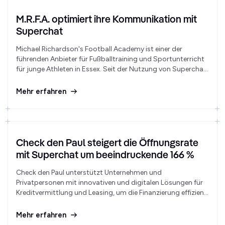
M.R.F.A. optimiert ihre Kommunikation mit
Superchat
Michael Richardson's Football Academy ist einer der
führenden Anbieter für Fußballtraining und Sportunterricht
für junge Athleten in Essex. Seit der Nutzung von Superchat
erhält die Academy täglich 5–10 Anfragen und erzielt eine
Öffnungsrate von 70–85 % für ihren WhatsApp-Newsletter.
Mehr erfahren
Check den Paul steigert die Öffnungsrate
mit Superchat um beeindruckende 166 %
Check den Paul unterstützt Unternehmen und
Privatpersonen mit innovativen und digitalen Lösungen für
Kreditvermittlung und Leasing, um die Finanzierung effizient
und transparent zu gestalten. Dabei nutzt das Unternehmen
Superchat für eine effiziente Kundenkommunikation.
Mehr erfahren