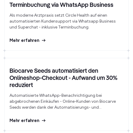
Terminbuchung via WhatsApp Business
Als moderne Arztpraxis setzt Circle Health auf einen
automatisierten Kundensupport via Whatsapp Business
und Superchat - inklusive Terminbuchung.
Mehr erfahren
Biocarve Seeds automatisiert den
Onlineshop-Checkout - Aufwand um 30%
reduziert
Automatisierte WhatsApp-Benachrichtigung bei
abgebrochenen Einkäufen - Online-Kunden von Biocarve
Seeds werden dank der Automatisierungs- und
Integrationsfunktion von Superchat automatisch daran
erinnert, den Bestellvorgang abzuschließen. Die
Mehr erfahren
Konversionsraten werden dabei drastisch erhöht.