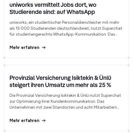
uniworks vermittelt Jobs dort, wo
Studierende sind: auf WhatsApp
uniworks, ein studentischer Personaldienstleister mit mehr
als 15.000 Studierenden deutschlandweit, nutzt Superchat
für studentengerechte WhatsApp-Kommunikation. Das
Team arbeitet mit Superchat deutlich effizienter und
erreicht eine deutlich höhere Job-Auslastung.
Mehr erfahren
Provinzial Versicherung Isiktekin & Ünlü
steigert ihren Umsatz um mehr als 25 %
Die Provinzial Versicherung Isiktekin & Ünlü nutzt Superchat
zur Optimierung ihrer Kundenkommunikation. Das
Unternehmen mit zwei Standorten und acht Mitarbeitern
verzeichnet nun eine WhatsApp-Nutzungsquote von 90 %
bei Kundenanfragen, was zu einer Umsatzsteigerung von 25
Mehr erfahren
%.